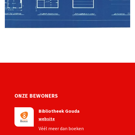
ONZE BEWONERS
Bibliotheek Gouda
website
Véél meer dan boeken