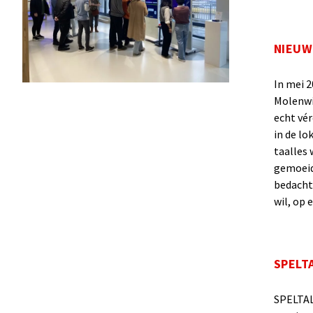
NIEUW
In mei 
Molenwi
echt vér
in de lo
taalles 
gemoeid 
bedacht
wil, op 
SPELT
SPELTAL