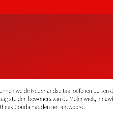
unnen we de Nederlandse taal oefenen buiten d
raag stelden bewoners van de Molenwiek, nieu
otheek Gouda hadden het antwoord.