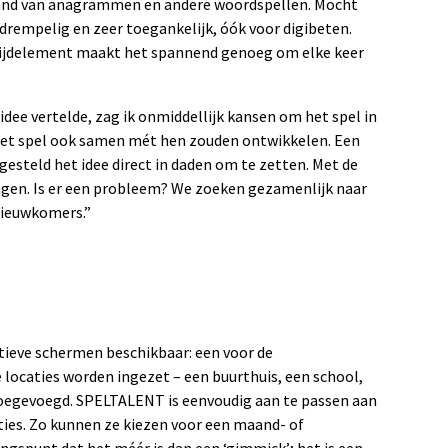
hand van anagrammen en andere woordspellen. Mocht
gdrempelig en zeer toegankelijk, óók voor digibeten.
strijdelement maakt het spannend genoeg om elke keer
idee vertelde, zag ik onmiddellijk kansen om het spel in
 het spel ook samen mét hen zouden ontwikkelen. Een
gesteld het idee direct in daden om te zetten. Met de
angen. Is er een probleem? We zoeken gezamenlijk naar
nieuwkomers.”
tieve schermen beschikbaar: een voor de
 locaties worden ingezet – een buurthuis, een school,
toegevoegd. SPELTALENT is eenvoudig aan te passen aan
ies. Zo kunnen ze kiezen voor een maand- of