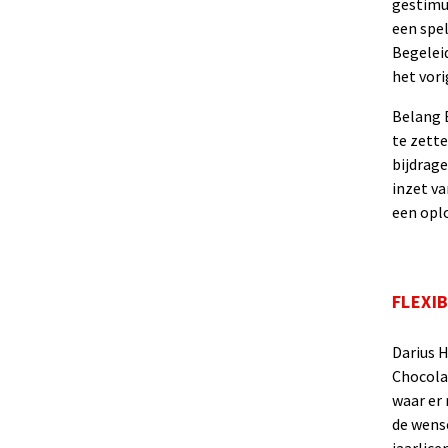
gestimu
een spel
Begeleid
het vori
Belang E
te zett
bijdrage
inzet v
een oplo
FLEXI
Darius H
Chocolad
waar er
de wens