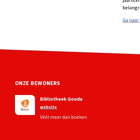
jaarlice
belangri
Ga naar 
ONZE BEWONERS
Bibliotheek Gouda
website
Véél meer dan boeken