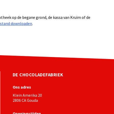
liotheek op de begane grond, de kassa van Kruim of de
stand downloaden
.
DE CHOCOLADEFABRIEK
Ons adres
Klein Amerika 20
2806 CA Gouda
Openingstijden