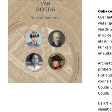
Onbeke
Over het
water ge
van de 
in op de
als ruil
klinkers
en suike
Archiefb
proberen
Holland
voor sl
Gouda. 
Gouda.
De artik
vanuit d