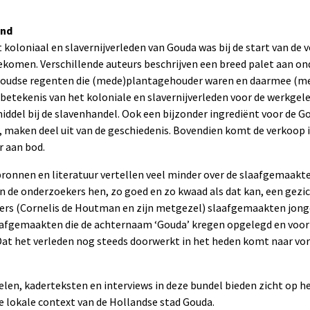
nd
 koloniaal en slavernijverleden van Gouda was bij de start van de 
komen. Verschillende auteurs beschrijven een breed palet aan ond
Goudse regenten die (mede)plantagehouder waren en daarmee (m
 betekenis van het koloniale en slavernijverleden voor de werkge
middel bij de slavenhandel. Ook een bijzonder ingrediënt voor de 
, maken deel uit van de geschiedenis. Bovendien komt de verkoop 
r aan bod.
ronnen en literatuur vertellen veel minder over de slaafgemaakten
 de onderzoekers hen, zo goed en zo kwaad als dat kan, een gezich
ers (Cornelis de Houtman en zijn metgezel) slaafgemaakten jong
aafgemaakten die de achternaam ‘Gouda’ kregen opgelegd en voo
Dat het verleden nog steeds doorwerkt in het heden komt naar vo
elen, kaderteksten en interviews in deze bundel bieden zicht op 
e lokale context van de Hollandse stad Gouda.