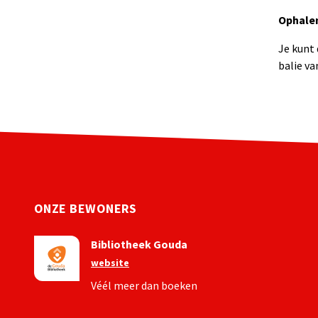
Ophale
Je kunt 
balie va
ONZE BEWONERS
Bibliotheek Gouda
website
Véél meer dan boeken