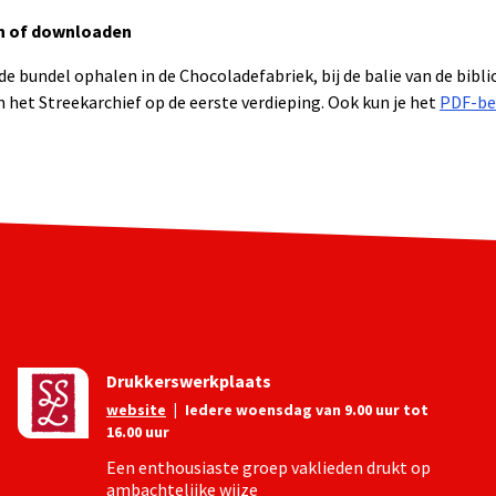
n of downloaden
de bundel ophalen in de Chocoladefabriek, bij de balie van de bib
n het Streekarchief op de eerste verdieping. Ook kun je het
PDF-be
Drukkerswerkplaats
website
|
Iedere woensdag van 9.00 uur tot
16.00 uur
Een enthousiaste groep vaklieden drukt op
ambachtelijke wijze